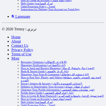
How to Create an Account (كيفية إنشاء حساب)
Help Center (مركز المساعدة)
Child Protection Policy - Trend
Instructions for Deleting Your Account on Trend App
Language
© 2026 Trenzy | ترنزي
Home
About
Contact Us
Privacy Policy
Terms of Use
More
Reporting Violations (الإبلاغ عن الانتهاكات)
Managing Notifications (إدارة الإشعارات)
How to Send and Receive Messages (كيفية إرسال واستقبال الرسائل)
Reels & Stories Guide (دليل الريلز والقصص)
Managing Your Posts & Comments (إدارة منشوراتك وتعليقاتك)
How to Post Text, Photos, and Videos (كيفية نشر النصوص والصور ومقاطع
الفيديو)
Privacy Settings & Security (إعدادات الخصوصية والأمان)
Deleting or Deactivating Your Account (حذف أو تعطيل حسابك)
Changing Your Profile Information (تغيير معلومات ملفك الشخصي)
Profile Setup Guide (دليل إعداد الملف الشخصي)
How to Login & Reset Password (كيفية تسجيل الدخول واستعادة كلمة المرور)
How to Create an Account (كيفية إنشاء حساب)
Help Center (مركز المساعدة)
Child Protection Policy - Trend