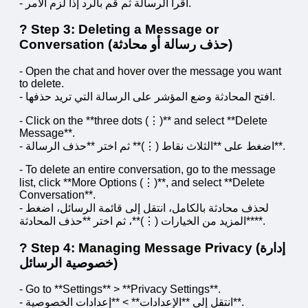
- اقرأ الرسالة ثم قم بالرد إذا لزم الأمر.
?️ Step 3: Deleting a Message or
Conversation (حذف رسالة أو محادثة)
- Open the chat and hover over the message you want
to delete.
- افتح المحادثة وضع المؤشر على الرسالة التي تريد حذفها.
- Click on the **three dots (⋮)** and select **Delete
Message**.
- اضغط على **الثلاث نقاط (⋮)** ثم اختر **حذف الرسالة**.
- To delete an entire conversation, go to the message
list, click **More Options (⋮)**, and select **Delete
Conversation**.
- لحذف محادثة بالكامل، انتقل إلى قائمة الرسائل، اضغط
**المزيد من الخيارات (⋮)**، ثم اختر **حذف المحادثة**.
? Step 4: Managing Message Privacy (إدارة
خصوصية الرسائل)
- Go to **Settings** > **Privacy Settings**.
- انتقل إلى **الإعدادات** > **إعدادات الخصوصية**.